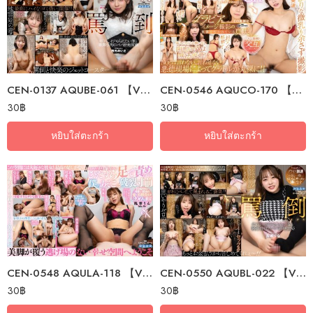
CEN-0137 AQUBE-061 【VR】 A Little Devil, Abusive Female Brat: Me And The…
CEN-0546 AQUCO-170 【VR】 The Truth Behind The Scenes Of Gravure Image…
30
฿
30
฿
หยิบใส่ตะกร้า
หยิบใส่ตะกร้า
CEN-0548 AQULA-118 【VR】 My Dick Is About To Explode As My Sweet And…
CEN-0550 AQUBL-022 【VR】 Little Devil Insulting Slut: I Want To Be Bullied…
30
฿
30
฿