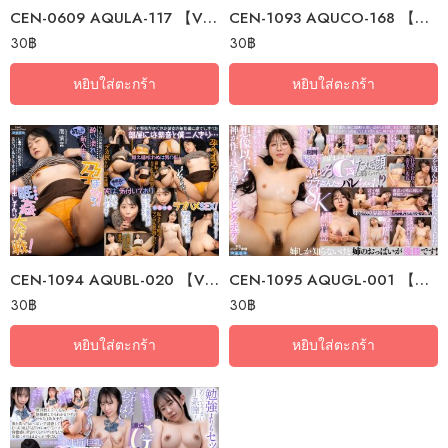
CEN-0609 AQULA-117 【VR】 You Were So Cute… A Magical Video To Rekindle The…
CEN-1093 AQUCO-168 【VR】 Never Take Your Eyes Off – Brainwashing…
30
฿
30
฿
หยิบใส่ตะกร้า
หยิบใส่ตะกร้า
CEN-1094 AQUBL-020 【VR】 Impregnate An Innocent Freshman Who Got Drunk At…
CEN-1095 AQUGL-001 【VR】 I Stole My Big Sister’s Bra With Her Soft, Fluffy…
30
฿
30
฿
หยิบใส่ตะกร้า
หยิบใส่ตะกร้า