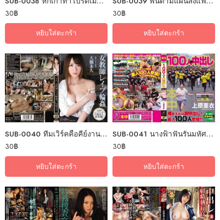
SUB-0038 หกเก้าท่าโปรดเมียโดดเล่นชู้
SUB-0039 ฟินตามแผนส่งแฟนให้อัด
30
฿
30
฿
หยิบใส่ตะกร้า
หยิบใส่ตะกร้า
SUB-0040 ทีมเวิร์คคือคีย์งานดีกินรอบวง
SUB-0041 นางฟ้าฟันรันมหัศจรรย์ร้อยดอ
30
฿
30
฿
หยิบใส่ตะกร้า
หยิบใส่ตะกร้า