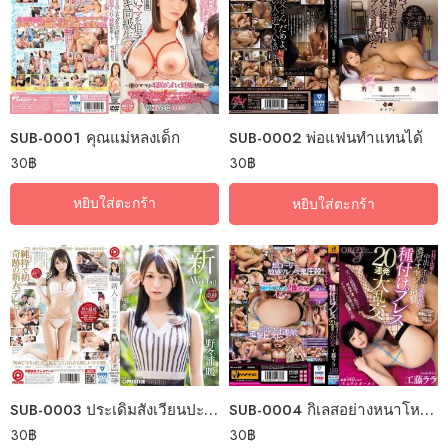
SUB-0001 คุณแม่หลงเด็ก
SUB-0002 พ่อแฟนทำแทนได้
30
฿
30
฿
หยิบใส่ตะกร้า
หยิบใส่ตะกร้า
SUB-0004 กิเลสอย่างหนาโหยหาแกงแบง
SUB-0003 ประเดิมสังเวียนปะทะเซียนเสมอหู
30
฿
30
฿