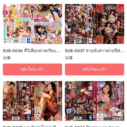
SUB-0036 สี่วิเสียบฟาดเรียบไม่ตั้งตัว
SUB-0037 สายลับสาวพ่ายปีศาจหนวด
30
฿
30
฿
หยิบใส่ตะกร้า
หยิบใส่ตะกร้า