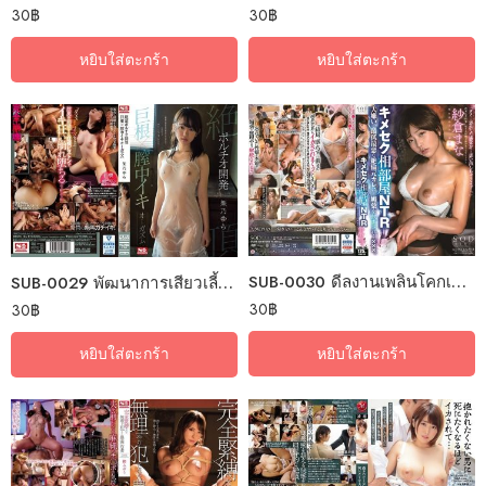
30
฿
30
฿
หยิบใส่ตะกร้า
หยิบใส่ตะกร้า
SUB-0030 ดีลงานเพลินโคกเนินกระตุ้นยา
SUB-0029 พัฒนาการเสียวเลี้ยวหาของใหญ่
30
฿
30
฿
หยิบใส่ตะกร้า
หยิบใส่ตะกร้า