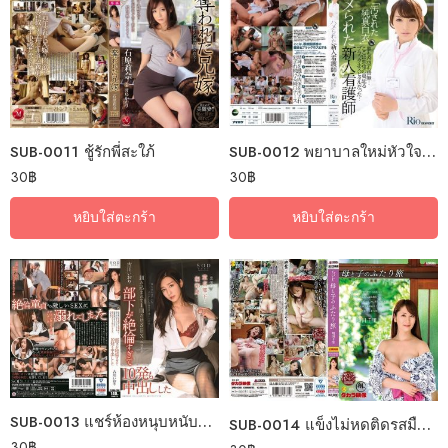
SUB-0011 ชู้รักพี่สะใภ้
SUB-0012 พยาบาลใหม่หัวใจสยิว
30
฿
30
฿
หยิบใส่ตะกร้า
หยิบใส่ตะกร้า
SUB-0013 แชร์ห้องหนุบหนับกินตับติดลม
SUB-0014 แข็งไม่หดติดรสมือแม่
30
฿