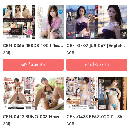
CEN-0407 JUR-067 [English Subtitle] Madonna’s Super Newcomer, Mio Kuon,…
CEN-0366 REBDB-1004 Tsumugi8 Golden Innocence – Tsumugi Akari Blu…
30
฿
30
฿
หยิบใส่ตะกร้า
หยิบใส่ตะกร้า
CEN-0413 BUNO-038 House Maid · Mita Haniro (Housekeeper Mita) / Mita…
CEN-0433 BFAZ-020 I’ll Show You More / Tsukasa Kamimae (Blu-ray Disc)
30
฿
30
฿