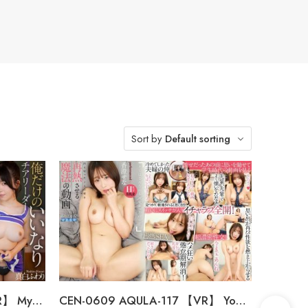
Sort by
Default sorting
CEN-0608 AQUBL-021 【VR】 My Obedient Cheerleader – You’d Do Anything For…
CEN-0609 AQULA-117 【VR】 You Were So Cute… A Magical Video To Rekindle The…