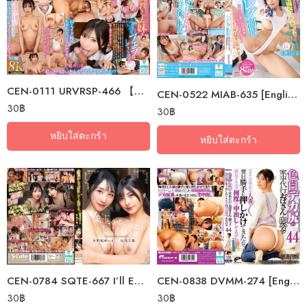
CEN-0111 URVRSP-466 【VR】 [8K VR] My Trained Little Sister Will Give Me A…
CEN-0522 MIAB-635 [English Subtitle] The Top Student At School Wants To…
30
฿
30
฿
หยิบใส่ตะกร้า
หยิบใส่ตะกร้า
CEN-0784 SQTE-667 I’ll Empty Your Balls. Yuika Onosaka X Hina Nitori
CEN-0838 DVMM-274 [English Subtitle] Instant Sex With A Fair…
30
฿
30
฿