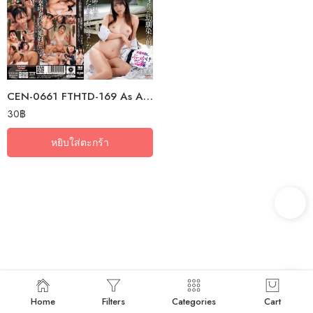
CEN-0661 FTHTD-169 As A Nurse, I Was Passed Around Among The Patients In…
30
฿
หยิบใส่ตะกร้า
Home
Filters
Categories
Cart