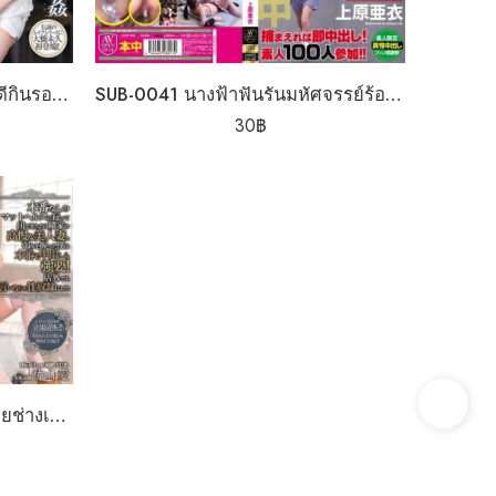
SUB-0040 ทีมเวิร์คคือคีย์งานดีกินรอบวง
SUB-0041 นางฟ้าฟันรันมหัศจรรย์ร้อยดอ
30
฿
SUB-0044 ขย่มเอาตายคุณนายช่างเหยียด