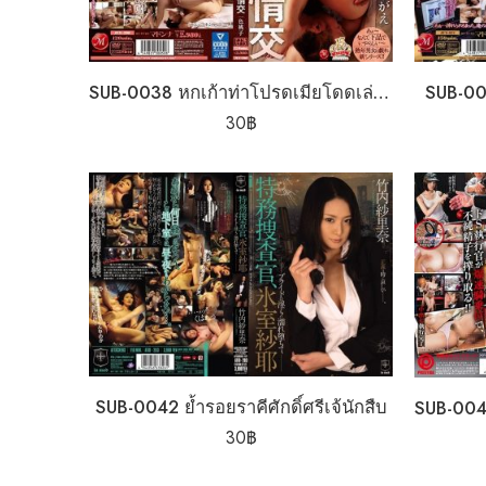
SUB-0038 หกเก้าท่าโปรดเมียโดดเล่นชู้
SUB-00
30
฿
SUB-0042 ย้ำรอยราคีศักดิ์ศรีเจ้นักสืบ
30
฿