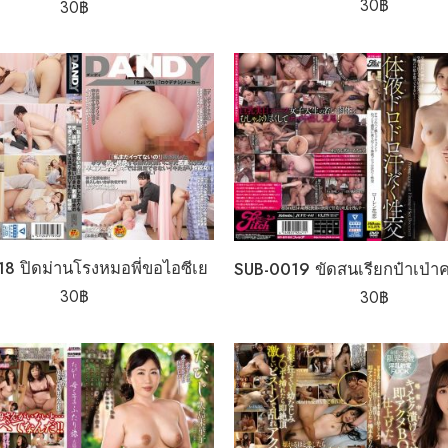
30
฿
30
฿
8 ปิดม่านโรงหมอพี่ขอไอซีเย
30
฿
30
฿