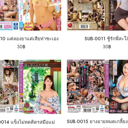
10 แค่ลองยาแต่เสียท่าซะเอง
SUB-0011 ชู้รักพี่สะใภ
30
฿
30
฿
014 แข็งไม่หดติดรสมือแม่