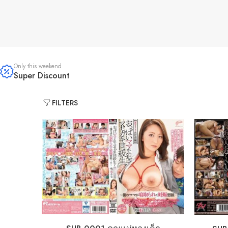
Only this weekend
Super Discount
FILTERS