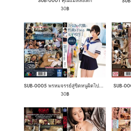
SUB-0001 คุณแม่หลงเด็ก
SUB
30
฿
SUB-0005 พรหมจรรย์สู่ขิตหนูผิดไปแล้ว
SUB-00
30
฿