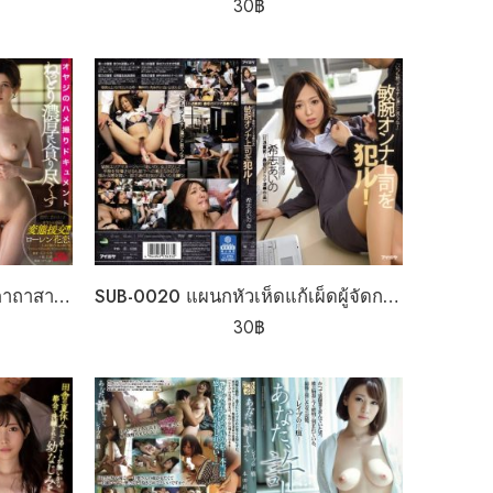
30
฿
SUB-0019 ขัดสนเรียกป๋าเป่าคาถาสายซัพพอร์ท
SUB-0020 แผนกหัวเห็ดแก้เผ็ดผู้จัดการโหด
30
฿