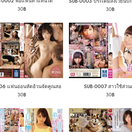
-0002 พ่อแฟนทำแทนได้
30
฿
30
฿
06 แฟนอ่อนหัดอ้วนจัดคูณสอ
SUB-0007 สาวใช้ส่วนต
30
฿
30
฿