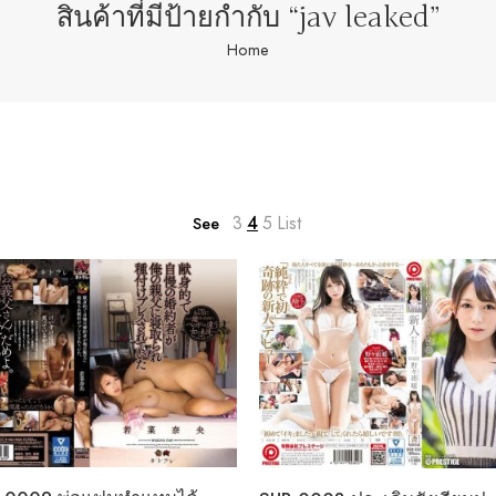
สินค้าที่มีป้ายกำกับ “jav leaked”
Home
3
4
5
List
See