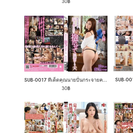
30
฿
SUB-001
SUB-0017 ทีเด็ดคุณนายปั่นกระจายคนสู้ชีวิต
30
฿