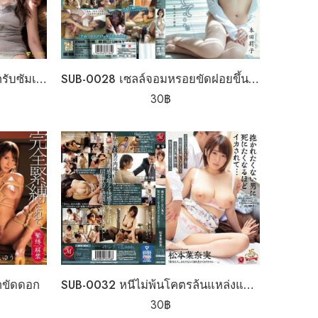
SUB-0027 ลวงเพื่อนมาปลุกจุกรับซัมเมอร์
SUB-0028 เซลล์จอมหรอยขัดฝอยขึ้นหม้อ
30
฿
าขัดดอก
SUB-0032 หนีไม่พ้นโคตรล้นแหล่งแคลเซี่ยม
30
฿