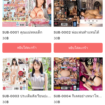
SUB-0001 คุณแม่หลงเด็ก
SUB-0002 พ่อแฟนทำแทนได้
30
฿
30
฿
หยิบใส่ตะกร้า
หยิบใส่ตะกร้า
SUB-0004 กิเลสอย่างหนาโหยหาแกงแบง
SUB-0003 ประเดิมสังเวียนปะทะเซียนเสมอหู
30
฿
30
฿