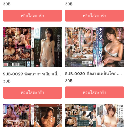
30
฿
30
฿
หยิบใส่ตะกร้า
หยิบใส่ตะกร้า
SUB-0030 ดีลงานเพลินโคกเนินกระตุ้นยา
SUB-0029 พัฒนาการเสียวเลี้ยวหาของใหญ่
30
฿
30
฿
หยิบใส่ตะกร้า
หยิบใส่ตะกร้า