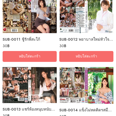
SUB-0011 ชู้รักพี่สะใภ้
SUB-0012 พยาบาลใหม่หัวใจสยิว
30
฿
30
฿
หยิบใส่ตะกร้า
หยิบใส่ตะกร้า
SUB-0013 แชร์ห้องหนุบหนับกินตับติดลม
SUB-0014 แข็งไม่หดติดรสมือแม่
30
฿