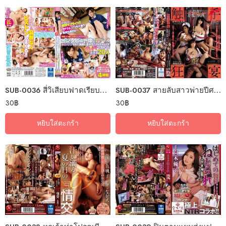
SUB-0036 สี่วิเสียบฟาดเรียบไม่ตั้งตัว
SUB-0037 สายลับสาวพ่ายปีศาจหนวด
30
฿
30
฿
หยิบใส่ตะกร้า
หยิบใส่ตะกร้า