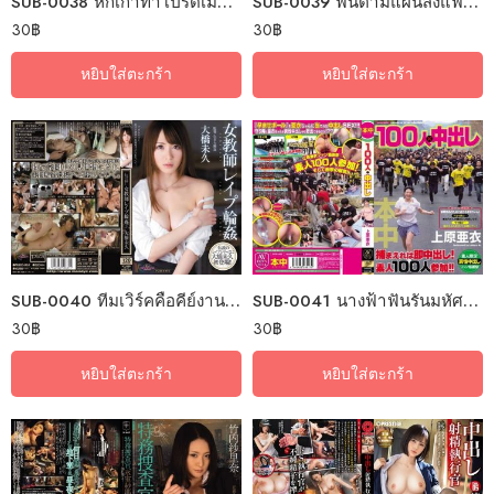
SUB-0038 หกเก้าท่าโปรดเมียโดดเล่นชู้
SUB-0039 ฟินตามแผนส่งแฟนให้อัด
30
฿
30
฿
หยิบใส่ตะกร้า
หยิบใส่ตะกร้า
SUB-0040 ทีมเวิร์คคือคีย์งานดีกินรอบวง
SUB-0041 นางฟ้าฟันรันมหัศจรรย์ร้อยดอ
30
฿
30
฿
หยิบใส่ตะกร้า
หยิบใส่ตะกร้า