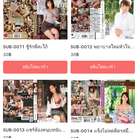
SUB-0011 ชู้รักพี่สะใภ้
SUB-0012 พยาบาลใหม่หัวใจสยิว
30
฿
30
฿
หยิบใส่ตะกร้า
หยิบใส่ตะกร้า
SUB-0013 แชร์ห้องหนุบหนับกินตับติดลม
SUB-0014 แข็งไม่หดติดรสมือแม่
30
฿