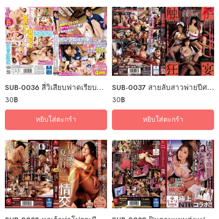
SUB-0036 สี่วิเสียบฟาดเรียบไม่ตั้งตัว
SUB-0037 สายลับสาวพ่ายปีศาจหนวด
30
฿
30
฿
หยิบใส่ตะกร้า
หยิบใส่ตะกร้า