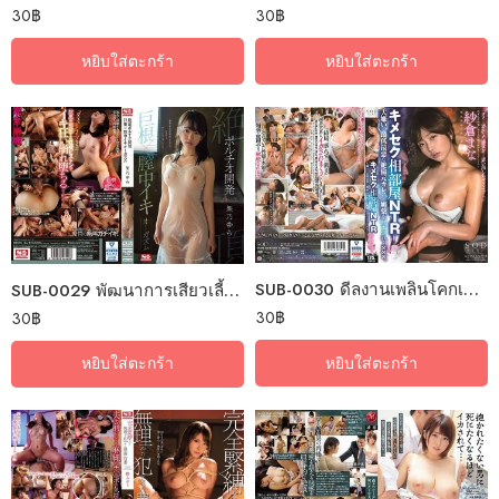
30
฿
30
฿
หยิบใส่ตะกร้า
หยิบใส่ตะกร้า
SUB-0030 ดีลงานเพลินโคกเนินกระตุ้นยา
SUB-0029 พัฒนาการเสียวเลี้ยวหาของใหญ่
30
฿
30
฿
หยิบใส่ตะกร้า
หยิบใส่ตะกร้า