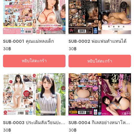
SUB-0001 คุณแม่หลงเด็ก
SUB-0002 พ่อแฟนทำแทนได้
30
฿
30
฿
หยิบใส่ตะกร้า
หยิบใส่ตะกร้า
SUB-0004 กิเลสอย่างหนาโหยหาแกงแบง
SUB-0003 ประเดิมสังเวียนปะทะเซียนเสมอหู
30
฿
30
฿