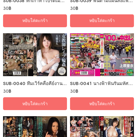
SUB-0038 หกเก้าท่าโปรดเมียโดดเล่นชู้
SUB-0039 ฟินตามแผนส่งแฟนให้อัด
30
฿
30
฿
หยิบใส่ตะกร้า
หยิบใส่ตะกร้า
SUB-0040 ทีมเวิร์คคือคีย์งานดีกินรอบวง
SUB-0041 นางฟ้าฟันรันมหัศจรรย์ร้อยดอ
30
฿
30
฿
หยิบใส่ตะกร้า
หยิบใส่ตะกร้า