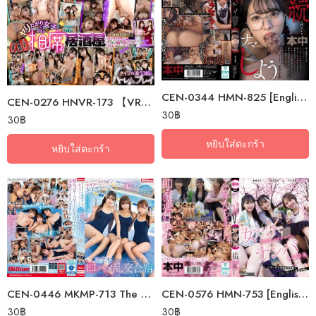
CEN-0344 HMN-825 [English Subtitle] Continuing From Those Days… Let’s Do…
CEN-0276 HNVR-173 【VR】 A VR Bar Where Only Girls Who Want To Have Sex…
30
฿
30
฿
หยิบใส่ตะกร้า
หยิบใส่ตะกร้า
CEN-0446 MKMP-713 The Slutty Female Managers Of The Swimming Club Who…
CEN-0576 HMN-753 [English Subtitle] The Result Of Picking Up A Group Of…
30
฿
30
฿