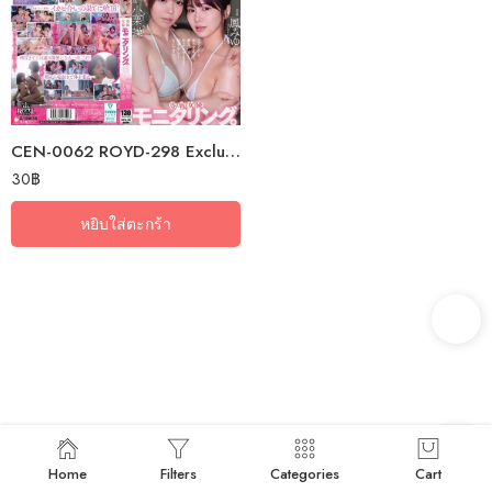
CEN-0062 ROYD-298 Exclusive Actress Monitoring. Isn’t Kissing Your Best…
30
฿
หยิบใส่ตะกร้า
Home
Filters
Categories
Cart