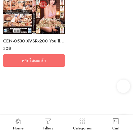
CEN-0530 XVSR-200 You’ll Want To Try It At Least Once In Your Life!! 24…
30
฿
หยิบใส่ตะกร้า
Home
Filters
Categories
Cart