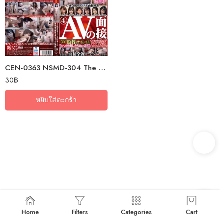
CEN-0363 NSMD-304 The AV Director Is A Good Job ♪ The Actual Situation Of…
30
฿
หยิบใส่ตะกร้า
Home
Filters
Categories
Cart