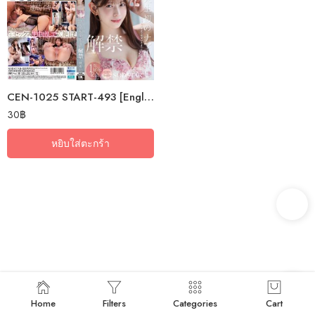
CEN-1025 START-493 [English Subtitle] First Ever Raw Creampie! So Good It…
30
฿
หยิบใส่ตะกร้า
Home
Filters
Categories
Cart