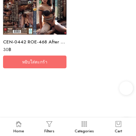
CEN-0442 ROE-468 After 10 Days Of Giving My Beloved Aunt An Aphrodisiac,…
30
฿
หยิบใส่ตะกร้า
Home
Filters
Categories
Cart