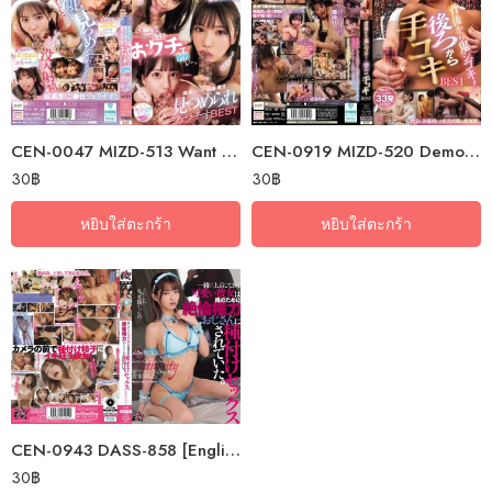
CEN-0047 MIZD-513 Want To Look Into The Eyes Of The Galaxy’s Most Erotic…
CEN-0919 MIZD-520 Demonic Torture From Behind! Best Handjobs From Behind
30
฿
30
฿
หยิบใส่ตะกร้า
หยิบใส่ตะกร้า
CEN-0943 DASS-858 [English Subtitle] My Cute Girlfriend Came To Tokyo…
30
฿