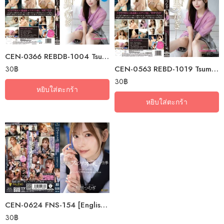
CEN-0366 REBDB-1004 Tsumugi8 Golden Innocence – Tsumugi Akari Blu…
30
฿
CEN-0563 REBD-1019 Tsumugi8 Golden Innocence・Akari Tsumugi
30
฿
หยิบใส่ตะกร้า
หยิบใส่ตะกร้า
CEN-0624 FNS-154 [English Subtitle] Tsumugi Akari, A Beautiful Female…
30
฿