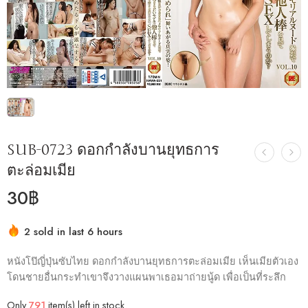
SUB-0723 ดอกกำลังบานยุทธการ
ตะล่อมเมีย
30
฿
2 sold in last 6 hours
Hurry! Over 13 people have this in their carts
หนังโป๊ญี่ปุ่นซับไทย ดอกกำลังบานยุทธการตะล่อมเมีย เห็นเมียตัวเอง
โดนชายอื่นกระทำเขาจึงวางแผนพาเธอมาถ่ายนู้ด เพื่อเป็นที่ระลึก
Only
791
item(s) left in stock.