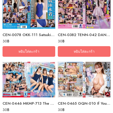
CEN-0078 OKK-111 Satsuki Fumino’s Wet, Shiny, And Tightly Fitting Divine…
CEN-0382 TENN-042 DANCE FUCK IDOL Mogami Moa
30
฿
30
฿
หยิบใส่ตะกร้า
หยิบใส่ตะกร้า
CEN-0446 MKMP-713 The Slutty Female Managers Of The Swimming Club Who…
CEN-0465 GQN-010 If You Remove The Condom, You Too Can Ejaculate A Lot!…
30
฿
30
฿